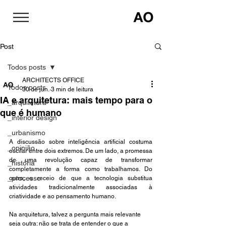
Post
Todos posts
ARCHITECTS OFFICE
Todos posts
30 de jun.
3 min de leitura
IA e arquitetura: mais tempo para o
_arquitetura
que é humano
_interior design
_urbanismo
A discussão sobre inteligência artificial costuma 
_opinião
oscilar entre dois extremos. De um lado, a promessa 
de uma revolução capaz de transformar 
_história
completamente a forma como trabalhamos. Do 
_processo
outro, o receio de que a tecnologia substitua 
atividades tradicionalmente associadas à 
criatividade e ao pensamento humano.
Na arquitetura, talvez a pergunta mais relevante 
seja outra: não se trata de entender o que a 