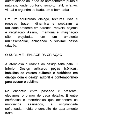
autenticidade do lar ao se apresentarem puras e 
naturais, onde conforto sonoro, tátil, olfativo, 
visual e ergonômico traduzem o bem-estar. 
Em um equilibrado diálogo, texturas lisas e 
rugosas trazem dinâmica e poetizam a 
tatilidade presente em paredes, móveis, objetos 
e vegetação. Assim,  memória e imaginação 
são projetadas em um ambiente 
multissensorial, enlaçando o sublime dessa 
criação.
O SUBLIME - ENLACE DA CRIAÇÃO
A atenciosa curadoria do design feita pela III 
Interior Design articulou 
peças icônicas, 
imbuídas de valores culturais e históricos em 
diálogo com o design autoral e contemporâneo 
para evocar o sublime.
No encontro entre passado e presente, 
elevamos o primor de cada detalhe. E entre 
entrâncias e reentrâncias que desenham os 
mobiliários assinados, a originalidade 
sofisticada molda o conceito do apartamento 
Itaim.