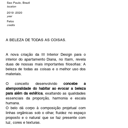
Sao Paulo, Brazil
location
2019 -2020
year
Felco
credits
A BELEZA DE TODAS AS COISAS.
A nova criação da III Interior Design para o 
interior do apartamento Diana, no Itaim, revela 
duas de nossas mais importantes filosofias: A 
beleza de todas as coisas e o melhor uso dos 
materiais.
O conceito desenvolvido 
concebe a 
atemporalidade do habitar ao evocar a beleza 
para além da estética
, exaltando as qualidades 
essenciais da proporção, harmonia e escala 
humana.
O belo dá corpo à composição projetual com 
linhas orgânicas sob o olhar, fluidez no espaço 
proposto e o natural que se faz presente com 
luz, cores e texturas. 