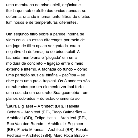
uma membrana de brise-soleil, orgânica e 
fluida que sob o efeito das ondas sonoras se 
deforma, criando internamente filtros de efeitos 
luminosos e de temperaturas diferentes.
Um segundo filtro sobre a parede interna de 
vidro equaliza essas diferenças por meio de 
um jogo de filtro opaco serigrafado, exato 
negativo da deformação do brise-soleil. A 
fachada membrana é “plugada” em uma 
moldura de concreto – ligação entre o meio 
externo e interno. A fachada do fundo – como 
uma partição musical binária – pacífica – se 
abre para uma praia tropical. Os 3 andares são 
estruturados por um elemento vertical forte: 
uma escada em concreto. Sua geometria - em 
planos dobrados – do estacionamento ao 
solarium, liga e forma os espaços.
Laura Bigliassi – Architect (BR), Isabella 
Gebara – Architect (BR), Tiago Guimarães – 
Architect (BR), Felipe Hess – Architect (BR), 
Bob Van den Brande – Architect / Engineer 
(BE), Flavio Miranda – Architect (BR), Renata 
Pedrosa – Architect (BR), Marc Roca Bravo – 