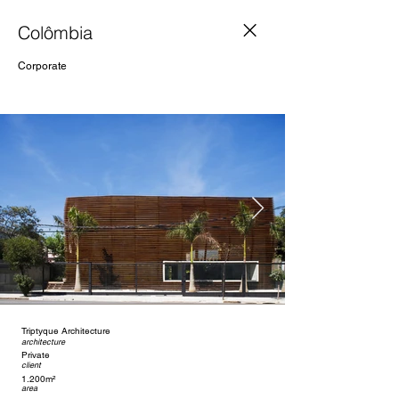
Colômbia
Corporate
Triptyque Architecture
architecture
Private
client
1.200m²
area