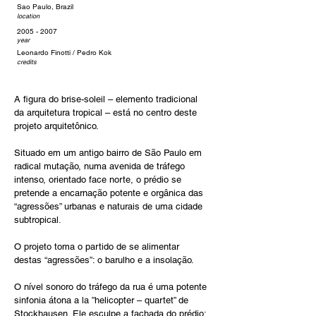
Sao Paulo, Brazil
location
2005 - 2007
year
Leonardo Finotti / Pedro Kok
credits
A figura do brise-soleil – elemento tradicional 
da arquitetura tropical – está no centro deste 
projeto arquitetônico. 
Situado em um antigo bairro de São Paulo em 
radical mutação, numa avenida de tráfego 
intenso, orientado face norte, o prédio se 
pretende a encarnação potente e orgânica das 
“agressões” urbanas e naturais de uma cidade 
subtropical.
O projeto toma o partido de se alimentar 
destas “agressões”: o barulho e a insolação.
O nível sonoro do tráfego da rua é uma potente 
sinfonia átona a la ”helicopter – quartet” de 
Stockhausen. Ele esculpe a fachada do prédio: 