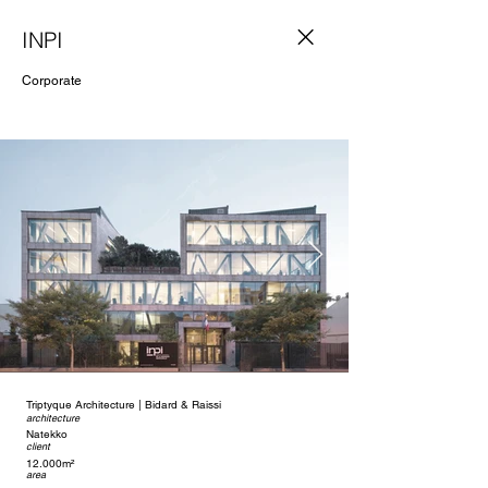
INPI
Corporate
Triptyque Architecture | Bidard & Raissi
architecture
Natekko
client
12.000m²
area