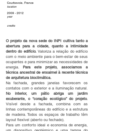
Courbevoie, France
location
2009 - 2012
year
credits
O projeto da nova sede do INPI cultiva tanto a 
abertura para a cidade, quanto a intimidade 
dentro do edifício. 
Valoriza a relação do edifício 
com o meio ambiente para o bem-estar de seus 
ocupantes e para minimizar as necessidades de 
energia. 
Para este projeto, associamos a 
técnica ancestral de enxaimel à recente técnica 
de arquitetura bioclimática.
Na fachada, grandes janelas favorecem os 
contatos com o exterior e a iluminação natural. 
No interior, um pátio abriga um jardim 
exuberante, o “coração ecológico” do projeto.
Visível desde a fachada, combina com as 
linhas contemporâneas do edifício e a estrutura 
de madeira. Todos os espaços de trabalho têm 
layout flexível (aberto ou fechado).
Para um conforto ideal e economia de energia, 
um dispositivo geotérmico e uma tampa do 